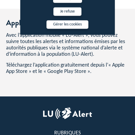
Je refuse
Application LU-Alert
Gérer les cookies
Avec l’application mobile « LU-Alert », vous pouvez
suivre toutes les alertes et informations émises par les
autorités publiques via le système national d’alerte et
d’information à la population (LU-Alert).
Téléchargez l’application gratuitement depuis l’« Apple
App Store » et le « Google Play Store ».
Pied
de
page
RUBRIQUES