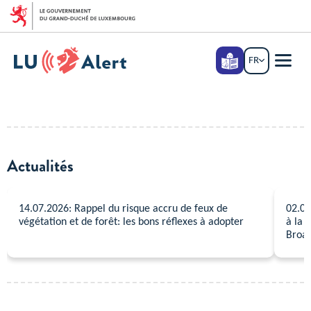
Aller au menu principal
Aller au contenu
Langage
FR
FRANÇAIS
facile
Menu
princi
Actualités
14.07.2026: Rappel du risque accru de feux de
02.07
végétation et de forêt: les bons réflexes à adopter
à la 
Broad