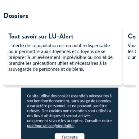
Dossiers
Tout savoir sur LU-Alert
Con
L'alerte de la population est un outil indispensable
Vous 
pour permettre aux citoyennes et citoyens de se
les b
préparer à un évènement imprévisible ou non et de
d’une
prendre les précautions utiles et nécessaires à la
sauvegarde de personnes et de biens.
Ce site utilise des cookies essentiels nécessaires à
son bon fonctionnement, sans usage de données
à caractère personnel, et ne pouvant pas être
refusés. Des cookies non essentiels sont utilisés à
des fins statistiques et seront activés
uniquement si vous les acceptez. Consulter notre
politique de confidentialité
.
J'accepte