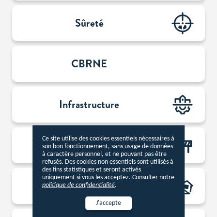
Sûreté
CBRNE
Infrastructure
Ce site utilise des cookies essentiels nécessaires à
Transport
son bon fonctionnement, sans usage de données
à caractère personnel, et ne pouvant pas être
refusés. Des cookies non essentiels sont utilisés à
des fins statistiques et seront activés
uniquement si vous les acceptez. Consulter notre
Géophysique
politique de confidentialité
.
J'accepte