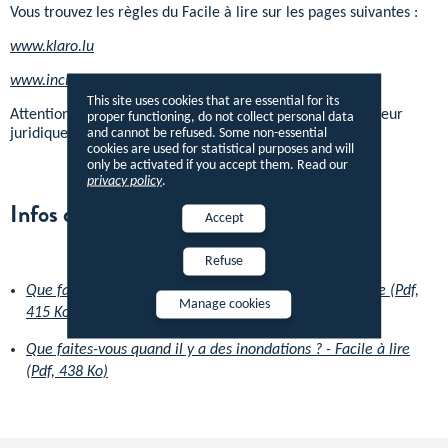
Vous trouvez les règles du Facile à lire sur les pages suivantes :
www.klaro.lu
www.inclusion-europe.eu/easy-to-read/
This site uses cookies that are essential for its
Attention ! Seuls les textes publiés sur Legilux ont une valeur
proper functioning, do not collect personal data
and cannot be refused. Some non-essential
juridique.
cookies are used for statistical purposes and will
only be activated if you accept them. Read our
privacy policy
.
Infos disponibles par thématiques
Accept
Refuse
Que faites-vous quand il pleut beaucoup ? - Facile à lire (Pdf,
Manage cookies
415 Ko)
Que faites-vous quand il y a des inondations ? - Facile à lire
(Pdf, 438 Ko)