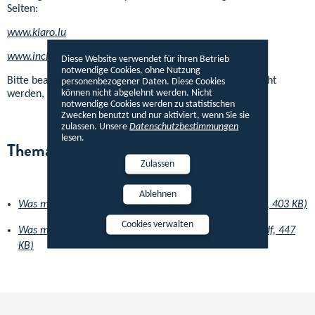
Seiten:
www.klaro.lu
www.inclusion-europe.eu/easy-to-read/
Diese Website verwendet für ihren Betrieb
notwendige Cookies, ohne Nutzung
Bitte beachten Sie: Nur Texte, die auf Legilux veröffentlicht
personenbezogener Daten. Diese Cookies
können nicht abgelehnt werden. Nicht
werden, haben rechtlichen Wert.
notwendige Cookies werden zu statistischen
Zwecken benutzt und nur aktiviert, wenn Sie sie
zulassen. Unsere
Datenschutzbestimmungen
lesen.
Thematische Informationen
Zulassen
Ablehnen
Was machen Sie bei viel Regen? - Leichte Sprache (Pdf, 403 KB)
Cookies verwalten
Was machen Sie bei Hochwasser? - Leichte Sprache (Pdf, 447
KB)