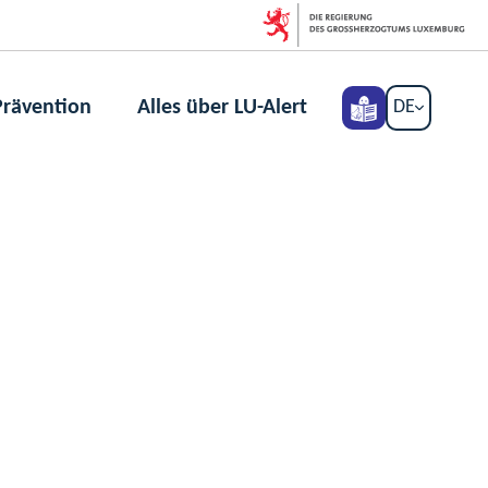
rävention
Alles über LU-Alert
DE
Leichte
Empfehlungen
Alles
DEUTSCH
Sprache
und
über
Prävention
LU-
Alert