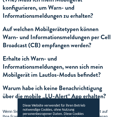
konfigurieren, um Warn- und
Informationsmeldungen zu erhalten?
Auf welchen Mobilgerätetypen können
Warn- und Informationsmeldungen per Cell
Broadcast (CB) empfangen werden?
Erhalte ich Warn- und
Informationsmeldungen, wenn sich mein
Mobilgerät im Lautlos-Modus befindet?
Warum habe ich keine Benachrichtigung
über die mobile „LU-Alert“ App erhalten?
Diese Website verwendet für ihren Betrieb
notwendige Cookies, ohne Nutzung
Wenn Sie unter den oben stehenden Fragen keine Antwort auf
personenbezogener Daten. Diese Cookies
Ihre Frage gefunden haben, konsultieren Sie bitte die anderen