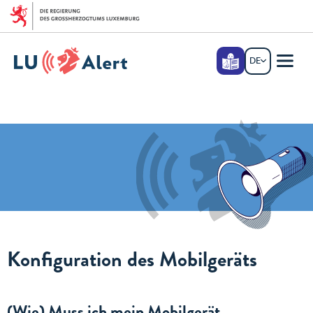
Zum Hauptmenü
Zum Inhalt
Leichte
DE
DEUTSCH
Sprache
Menü
Haupt
Konfiguration des Mobilgeräts
(Wie) Muss ich mein Mobilgerät