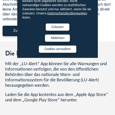
können nicht abgelehnt werden. Nicht
Abschnitte der Rubrik „Alles über LU-Alert“. Sollten Sie auch dort
notwendige Cookies werden zu statistischen
Zwecken benutzt und nur aktiviert, wenn Sie sie
keine Antwort auf Ihre Frage finden, können Sie uns gerne direkt
zulassen. Unsere
Datenschutzbestimmungen
über das Kontaktformular kontaktieren, indem Sie auf den
lesen.
untenstehenden Link klicken.
Zulassen
Zum Kontaktformular
Ablehnen
Cookies verwalten
Die LU-Alert App
Mit der „LU-Alert“ App können Sie alle Warnungen und
Informationen verfolgen, die von den öffentlichen
Behörden über das nationale Warn- und
Informationssystem für die Bevölkerung (LU-Alert)
herausgegeben werden.
Laden Sie die App kostenlos aus dem „Apple App Store“
und dem „Google Play Store“ herunter.